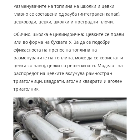
Разменувачите на топлина на школки и цевки
главно се составени од хауба (интегрален капак),
цевководи, цевки, школки и преградни плочи.
Обично, школка е цилиндрична; Цевките се прави
или во форма на буквата У. За да се подобри
ефикасноста на пренос на топлина на
разменувачите на топлина, може да се користат и
цевки со навој, цевки со решетки итн. Моделот на
распоредот на цевките вклучува рамностран
триаголници, квадрати, аголни квадрати и аголен
триаголник.