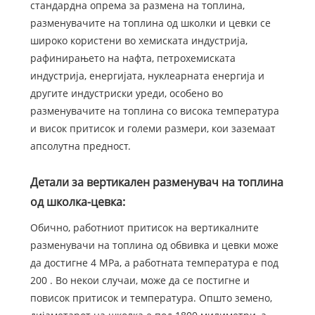
стандардна опрема за размена на топлина,
разменувачите на топлина од школки и цевки се
широко користени во хемиската индустрија,
рафинирањето на нафта, петрохемиската
индустрија, енергијата, нуклеарната енергија и
другите индустриски уреди, особено во
разменувачите на топлина со висока температура
и висок притисок и големи размери, кои заземаат
апсолутна предност.
Детали за вертикален разменувач на топлина
од школка-цевка:
Обично, работниот притисок на вертикалните
разменувачи на топлина од обвивка и цевки може
да достигне 4 MPa, а работната температура е под
200 . Во некои случаи, може да се постигне и
повисок притисок и температура. Општо земено,