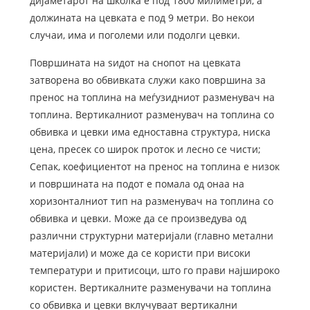
дијаметарот на школка е под 1800 милиметри, а
должината на цевката е под 9 метри. Во некои
случаи, има и поголеми или подолги цевки.
Површината на ѕидот на снопот на цевката
затворена во обвивката служи како површина за
пренос на топлина на меѓузидниот разменувач на
топлина. Вертикалниот разменувач на топлина со
обвивка и цевки има едноставна структура, ниска
цена, пресек со широк проток и лесно се чисти;
Сепак, коефициентот на пренос на топлина е низок
и површината на подот е помала од онаа на
хоризонталниот тип на разменувач на топлина со
обвивка и цевки. Може да се произведува од
различни структурни материјали (главно метални
материјали) и може да се користи при високи
температури и притисоци, што го прави најшироко
користен. Вертикалните разменувачи на топлина
со обвивка и цевки вклучуваат вертикални