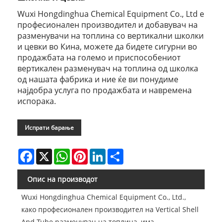
Wuxi Hongdinghua Chemical Equipment Co., Ltd е
професионален производител и добавувач на
разменувачи на топлина со вертикални школки
и цевки во Кина, можете да бидете сигурни во
продажбата на големо и приспособениот
вертикален разменувач на топлина од школка
од нашата фабрика и ние ќе ви понудиме
најдобра услуга по продажбата и навремена
испорака.
Испрати барање
Facebook
X
WhatsApp
Pinterest
LinkedIn
Share
Опис на производот
Wuxi Hongdinghua Chemical Equipment Co., Ltd.,
како професионален производител на Vertical Shell
And Tube разменувач на топлина, има