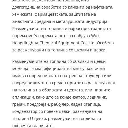
долгогодишна соработка со клиенти од нафтената,
хемиската, фармацевтската, заштитата на
животната средина и металуршката индустрија.
Разменувачот на топлина е најраспространетата
опрема меѓу опремата што ја снабдува Wuxi
Hongdinghua Chemical Equipment Co., Ltd. Особено
за разменувачи на топлина со школки и цевки.
Разменувачите на топлина со обвивки и цевки
може да се класифицираат на многу различни
имиња според нивната внатрешна структура или
според режимот на среден проток во разменувачот
на топлина на обвивката и цевката, или нивните
апликации, како што се кондензатор, ладилник,
грејач, предгрејач, ребојлер, ладна стапица,
кондензатор со повеќе цевки, разменувач на
топлина U-цевки, разменувач на топлина со
пловечки глави, итн.