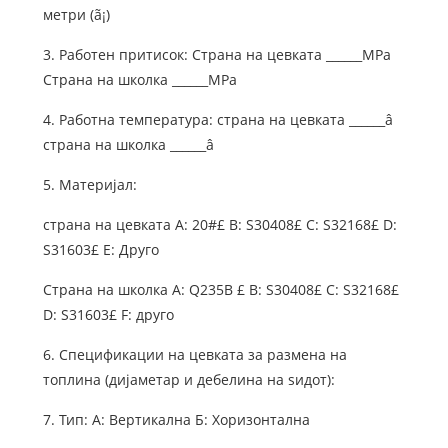
метри (ã¡)
3. Работен притисок: Страна на цевката ______MPa
Страна на школка ______MPa
4. Работна температура: страна на цевката ______â
страна на школка ______â
5. Материјал:
страна на цевката A: 20#£ B: S30408£ C: S32168£ D:
S31603£ E: Друго
Страна на школка A: Q235B £ B: S30408£ C: S32168£
D: S31603£ F: друго
6. Спецификации на цевката за размена на
топлина (дијаметар и дебелина на ѕидот):
7. Тип: А: Вертикална Б: Хоризонтална