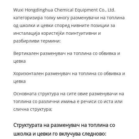
Wuxi Hongdinghua Chemical Equipment Co., Ltd.
категоризира толку многу разменувачи на топлина
од школки и цевки според нивните позиции за
инсталација користејќи поинтуитивни и
разбирливи термини:
Вертикален разменувач на топлина со обвивка и
цевка
Хоризонтален разменувач на топлина со обвивка и
цевка
Основната структура на сите овие разменувачи на
топлина со различни имиња е речиси со иста или
слична структура;
Структурата на разменувач на топлина со
школка и цевки го вклучува следново: