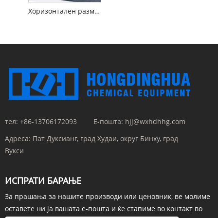
Хоризонтален разменувач на топлина од школка и цевка
тел:
+86-13706172093
Е-пошта:
hjj@wxhdhhg.com
Адреса:
Пат Дуксианг, град Худаи, округ Бинху, град
Вукси
ИСПРАТИ БАРАЊЕ
За прашања за нашите производи или ценовник, ве молиме
оставете ни ја вашата е-пошта и ќе стапиме во контакт во