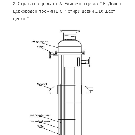
8. Страна на цевката: A: Единечна цевка £ Б: Двоен
цевководен премин £ C: Четири цевки £ D: Шест
цевки £