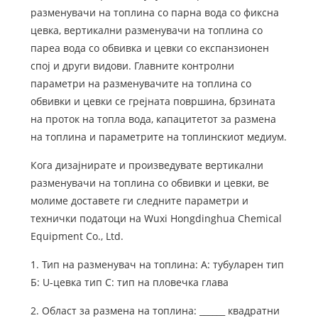
разменувачи на топлина со парна вода со фиксна
цевка, вертикални разменувачи на топлина со
пареа вода со обвивка и цевки со експанзионен
спој и други видови. Главните контролни
параметри на разменувачите на топлина со
обвивки и цевки се грејната површина, брзината
на проток на топла вода, капацитетот за размена
на топлина и параметрите на топлинскиот медиум.
Кога дизајнирате и произведувате вертикални
разменувачи на топлина со обвивки и цевки, ве
молиме доставете ги следните параметри и
технички податоци на Wuxi Hongdinghua Chemical
Equipment Co., Ltd.
1. Тип на разменувач на топлина: А: тубуларен тип
Б: U-цевка тип C: тип на пловечка глава
2. Област за размена на топлина: ______ квадратни