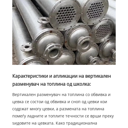
Карактеристики и апликации на вертикален
разменувач на топлина од школка:
Вертикален разменувач на топлина со обвивка и
цевка се состои од обвивка и сноп од цевки кои
содржат многу цевки, а размената на топлина
помеѓу ладните и топлите течности се врши преку
ѕидовите на цевката. Како традиционална